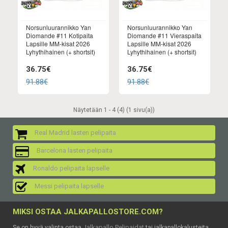
Norsunluurannikko Yan
Norsunluurannikko Yan
Diomande #11 Kotipaita
Diomande #11 Vieraspaita
Lapsille MM-kisat 2026
Lapsille MM-kisat 2026
Lyhythihainen (+ shortsit)
Lyhythihainen (+ shortsit)
36.75€
36.75€
91.88€
91.88€
Näytetään 1 - 4 (4) (1 sivu(a))
Real Madrid lasten pelipaita
Barcelona lasten pelipaita
Ronaldo pelipaita lapselle
Messi pelipaita lapselle
MIKSI OSTAA JALKAPALLOSTORE.COM?
Jalkapallo Pelipaidat
Se on hyvä valinta ostaa
tai jalkapallokalusteita