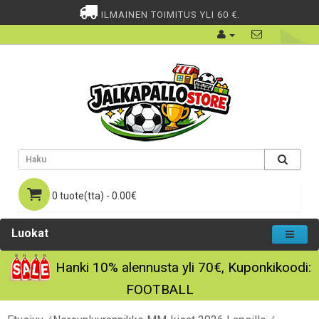
ILMAINEN TOIMITUS YLI 60 €.
0 tuote(tta) - 0.00€
Luokat
Hanki
10%
alennusta yli
70€
, Kuponkikoodi:
FOOTBALL