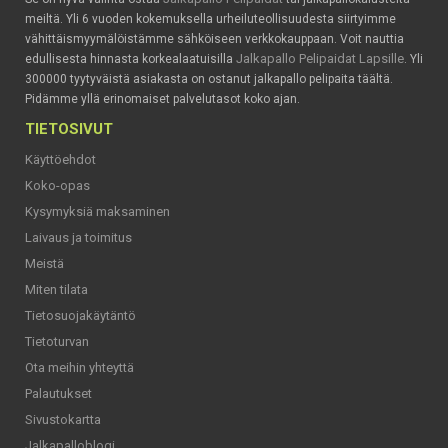
meiltä. Yli 6 vuoden kokemuksella urheiluteollisuudesta siirtyimme
vähittäismyymälöistämme sähköiseen verkkokauppaan. Voit nauttia
Jalkapallo Pelipaidat Lapsille
edullisesta hinnasta korkealaatuisilla
. Yli
300000 tyytyväistä asiakasta on ostanut jalkapallo pelipaita täältä.
Pidämme yllä erinomaiset palvelutasot koko ajan.
TIETOSIVUT
Käyttöehdot
Koko-opas
Kysymyksiä maksaminen
Laivaus ja toimitus
Meistä
Miten tilata
Tietosuojakäytäntö
Tietoturvan
Ota meihin yhteyttä
Palautukset
Sivustokartta
Jalkapalloblogi