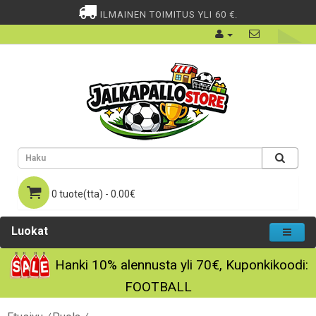
ILMAINEN TOIMITUS YLI 60 €.
0 tuote(tta) - 0.00€
Luokat
Hanki
10%
alennusta yli
70€
, Kuponkikoodi:
FOOTBALL