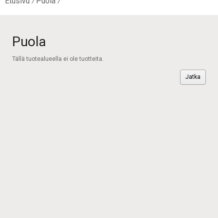
Etusivu
Puola
Puola
Tällä tuotealueella ei ole tuotteita.
Jatka