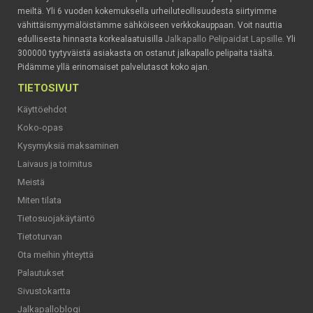
meiltä. Yli 6 vuoden kokemuksella urheiluteollisuudesta siirtyimme
vähittäismyymälöistämme sähköiseen verkkokauppaan. Voit nauttia
Jalkapallo Pelipaidat Lapsille
edullisesta hinnasta korkealaatuisilla
. Yli
300000 tyytyväistä asiakasta on ostanut jalkapallo pelipaita täältä.
Pidämme yllä erinomaiset palvelutasot koko ajan.
TIETOSIVUT
Käyttöehdot
Koko-opas
Kysymyksiä maksaminen
Laivaus ja toimitus
Meistä
Miten tilata
Tietosuojakäytäntö
Tietoturvan
Ota meihin yhteyttä
Palautukset
Sivustokartta
Jalkapalloblogi