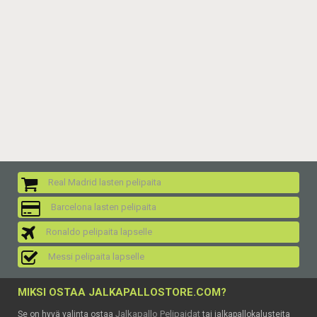
Real Madrid lasten pelipaita
Barcelona lasten pelipaita
Ronaldo pelipaita lapselle
Messi pelipaita lapselle
MIKSI OSTAA JALKAPALLOSTORE.COM?
Jalkapallo Pelipaidat
Se on hyvä valinta ostaa
tai jalkapallokalusteita