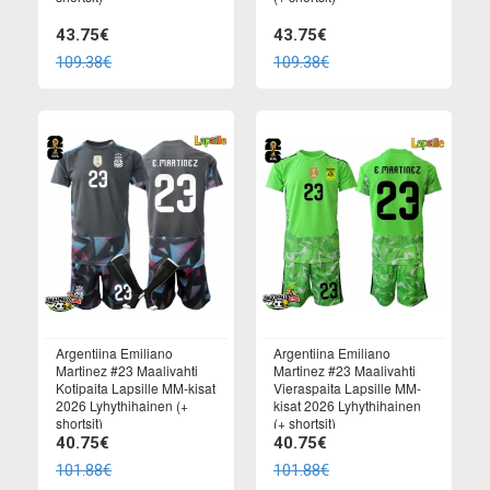
43.75€
43.75€
109.38€
109.38€
Argentiina Emiliano
Argentiina Emiliano
Martinez #23 Maalivahti
Martinez #23 Maalivahti
Kotipaita Lapsille MM-kisat
Vieraspaita Lapsille MM-
2026 Lyhythihainen (+
kisat 2026 Lyhythihainen
shortsit)
(+ shortsit)
40.75€
40.75€
101.88€
101.88€