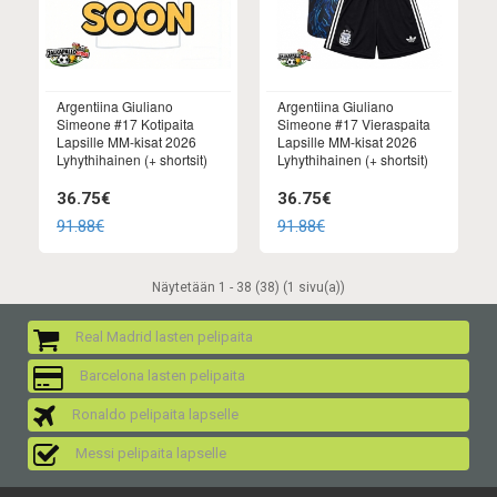
Argentiina Giuliano
Argentiina Giuliano
Simeone #17 Kotipaita
Simeone #17 Vieraspaita
Lapsille MM-kisat 2026
Lapsille MM-kisat 2026
Lyhythihainen (+ shortsit)
Lyhythihainen (+ shortsit)
36.75€
36.75€
91.88€
91.88€
Näytetään 1 - 38 (38) (1 sivu(a))
Real Madrid lasten pelipaita
Barcelona lasten pelipaita
Ronaldo pelipaita lapselle
Messi pelipaita lapselle