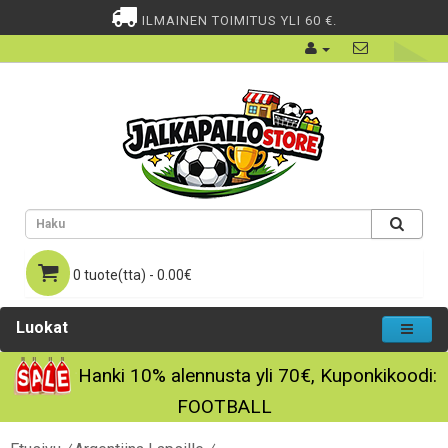
ILMAINEN TOIMITUS YLI 60 €.
0 tuote(tta) - 0.00€
Luokat
Hanki
10%
alennusta yli
70€
, Kuponkikoodi:
FOOTBALL