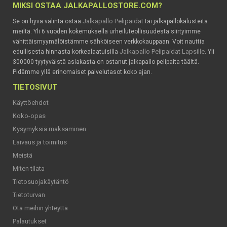
MIKSI OSTAA JALKAPALLOSTORE.COM?
Jalkapallo Pelipaidat
Se on hyvä valinta ostaa
tai jalkapallokalusteita
meiltä. Yli 6 vuoden kokemuksella urheiluteollisuudesta siirtyimme
vähittäismyymälöistämme sähköiseen verkkokauppaan. Voit nauttia
Jalkapallo Pelipaidat Lapsille
edullisesta hinnasta korkealaatuisilla
. Yli
300000 tyytyväistä asiakasta on ostanut jalkapallo pelipaita täältä.
Pidämme yllä erinomaiset palvelutasot koko ajan.
TIETOSIVUT
Käyttöehdot
Koko-opas
Kysymyksiä maksaminen
Laivaus ja toimitus
Meistä
Miten tilata
Tietosuojakäytäntö
Tietoturvan
Ota meihin yhteyttä
Palautukset