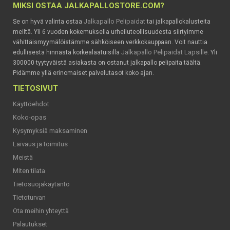
MIKSI OSTAA JALKAPALLOSTORE.COM?
Jalkapallo Pelipaidat
Se on hyvä valinta ostaa
tai jalkapallokalusteita
meiltä. Yli 6 vuoden kokemuksella urheiluteollisuudesta siirtyimme
vähittäismyymälöistämme sähköiseen verkkokauppaan. Voit nauttia
Jalkapallo Pelipaidat Lapsille
edullisesta hinnasta korkealaatuisilla
. Yli
300000 tyytyväistä asiakasta on ostanut jalkapallo pelipaita täältä.
Pidämme yllä erinomaiset palvelutasot koko ajan.
TIETOSIVUT
Käyttöehdot
Koko-opas
Kysymyksiä maksaminen
Laivaus ja toimitus
Meistä
Miten tilata
Tietosuojakäytäntö
Tietoturvan
Ota meihin yhteyttä
Palautukset