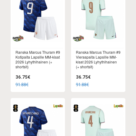
Ranska Marcus Thuram #9
Ranska Marcus Thuram #9
Kotipaita Lapsille MM-kisat
Vieraspaita Lapsille MM-
2026 Lyhythihainen (+
kisat 2026 Lyhythihainen
shortsit)
(+ shortsit)
36.75€
36.75€
91.88€
91.88€