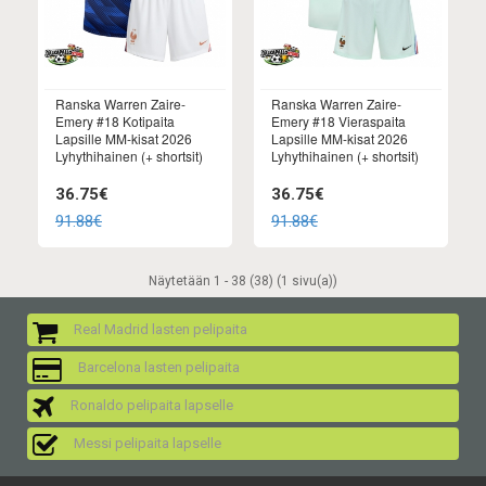
Ranska Warren Zaire-
Ranska Warren Zaire-
Emery #18 Kotipaita
Emery #18 Vieraspaita
Lapsille MM-kisat 2026
Lapsille MM-kisat 2026
Lyhythihainen (+ shortsit)
Lyhythihainen (+ shortsit)
36.75€
36.75€
91.88€
91.88€
Näytetään 1 - 38 (38) (1 sivu(a))
Real Madrid lasten pelipaita
Barcelona lasten pelipaita
Ronaldo pelipaita lapselle
Messi pelipaita lapselle