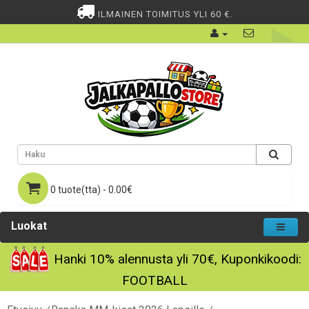
ILMAINEN TOIMITUS YLI 60 €.
0 tuote(tta) - 0.00€
Luokat
Hanki
10%
alennusta yli
70€
, Kuponkikoodi:
FOOTBALL