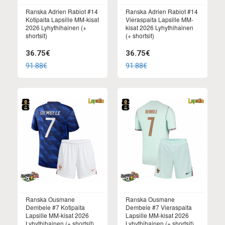
Ranska Adrien Rabiot #14
Ranska Adrien Rabiot #14
Kotipaita Lapsille MM-kisat
Vieraspaita Lapsille MM-
2026 Lyhythihainen (+
kisat 2026 Lyhythihainen
shortsit)
(+ shortsit)
36.75€
36.75€
91.88€
91.88€
Ranska Ousmane
Ranska Ousmane
Dembele #7 Kotipaita
Dembele #7 Vieraspaita
Lapsille MM-kisat 2026
Lapsille MM-kisat 2026
Lyhythihainen (+ shortsit)
Lyhythihainen (+ shortsit)