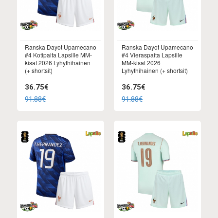
Ranska Dayot Upamecano
Ranska Dayot Upamecano
#4 Kotipaita Lapsille MM-
#4 Vieraspaita Lapsille
kisat 2026 Lyhythihainen
MM-kisat 2026
(+ shortsit)
Lyhythihainen (+ shortsit)
36.75€
36.75€
91.88€
91.88€