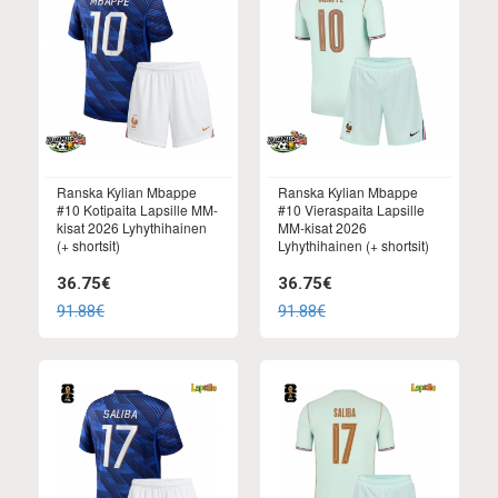
Ranska Kylian Mbappe
Ranska Kylian Mbappe
#10 Kotipaita Lapsille MM-
#10 Vieraspaita Lapsille
kisat 2026 Lyhythihainen
MM-kisat 2026
(+ shortsit)
Lyhythihainen (+ shortsit)
36.75€
36.75€
91.88€
91.88€