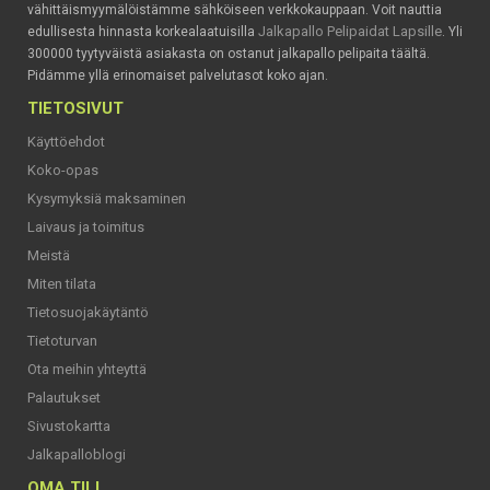
vähittäismyymälöistämme sähköiseen verkkokauppaan. Voit nauttia
Jalkapallo Pelipaidat Lapsille
edullisesta hinnasta korkealaatuisilla
. Yli
300000 tyytyväistä asiakasta on ostanut jalkapallo pelipaita täältä.
Pidämme yllä erinomaiset palvelutasot koko ajan.
TIETOSIVUT
Käyttöehdot
Koko-opas
Kysymyksiä maksaminen
Laivaus ja toimitus
Meistä
Miten tilata
Tietosuojakäytäntö
Tietoturvan
Ota meihin yhteyttä
Palautukset
Sivustokartta
Jalkapalloblogi
OMA TILI