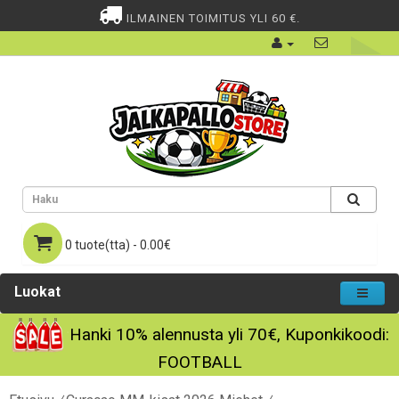
ILMAINEN TOIMITUS YLI 60 €.
0 tuote(tta) - 0.00€
Luokat
Hanki
10%
alennusta yli
70€
, Kuponkikoodi:
FOOTBALL