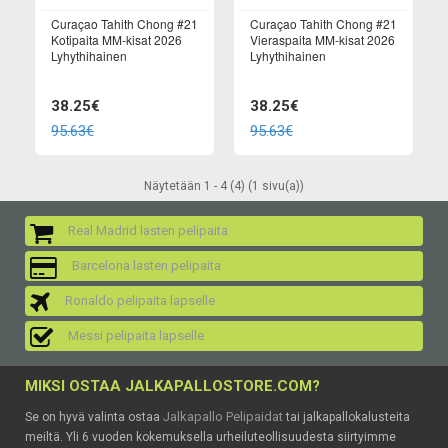
Curaçao Tahith Chong #21
Curaçao Tahith Chong #21
Kotipaita MM-kisat 2026
Vieraspaita MM-kisat 2026
Lyhythihainen
Lyhythihainen
38.25€
38.25€
95.63€
95.63€
Näytetään 1 - 4 (4) (1 sivu(a))
Real Madrid lasten pelipaita
Barcelona lasten pelipaita
Ronaldo pelipaita lapselle
Messi pelipaita lapselle
MIKSI OSTAA JALKAPALLOSTORE.COM?
Jalkapallo Pelipaidat
Se on hyvä valinta ostaa
tai jalkapallokalusteita
meiltä. Yli 6 vuoden kokemuksella urheiluteollisuudesta siirtyimme