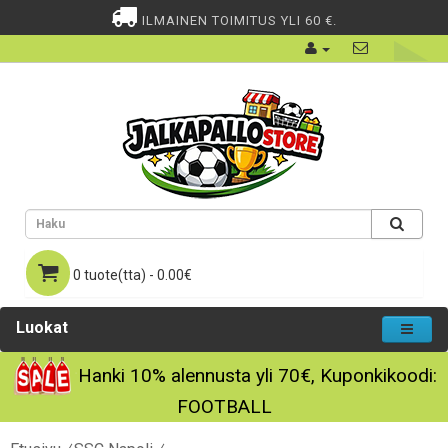
ILMAINEN TOIMITUS YLI 60 €.
0 tuote(tta) - 0.00€
Luokat
Hanki
10%
alennusta yli
70€
, Kuponkikoodi:
FOOTBALL