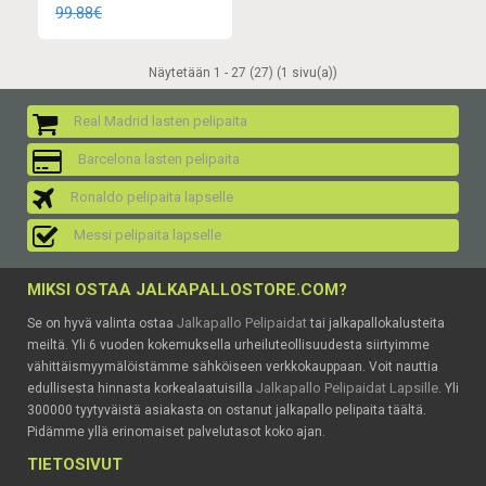
99.88€
Näytetään 1 - 27 (27) (1 sivu(a))
Real Madrid lasten pelipaita
Barcelona lasten pelipaita
Ronaldo pelipaita lapselle
Messi pelipaita lapselle
MIKSI OSTAA JALKAPALLOSTORE.COM?
Jalkapallo Pelipaidat
Se on hyvä valinta ostaa
tai jalkapallokalusteita
meiltä. Yli 6 vuoden kokemuksella urheiluteollisuudesta siirtyimme
vähittäismyymälöistämme sähköiseen verkkokauppaan. Voit nauttia
Jalkapallo Pelipaidat Lapsille
edullisesta hinnasta korkealaatuisilla
. Yli
300000 tyytyväistä asiakasta on ostanut jalkapallo pelipaita täältä.
Pidämme yllä erinomaiset palvelutasot koko ajan.
TIETOSIVUT