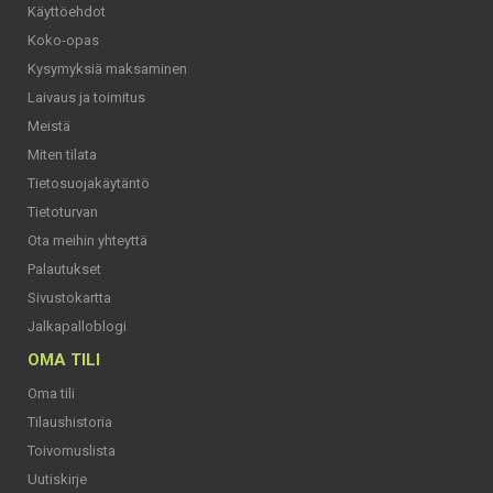
Käyttöehdot
Koko-opas
Kysymyksiä maksaminen
Laivaus ja toimitus
Meistä
Miten tilata
Tietosuojakäytäntö
Tietoturvan
Ota meihin yhteyttä
Palautukset
Sivustokartta
Jalkapalloblogi
OMA TILI
Oma tili
Tilaushistoria
Toivomuslista
Uutiskirje