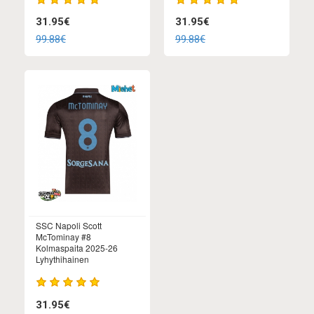
31.95€
31.95€
99.88€
99.88€
SSC Napoli Scott
McTominay #8
Kolmaspaita 2025-26
Lyhythihainen
31.95€