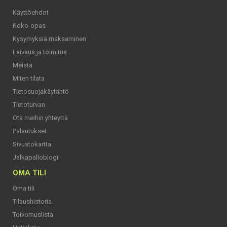
Käyttöehdot
Koko-opas
Kysymyksiä maksaminen
Laivaus ja toimitus
Meistä
Miten tilata
Tietosuojakäytäntö
Tietoturvan
Ota meihin yhteyttä
Palautukset
Sivustokartta
Jalkapalloblogi
OMA TILI
Oma tili
Tilaushistoria
Toivomuslista