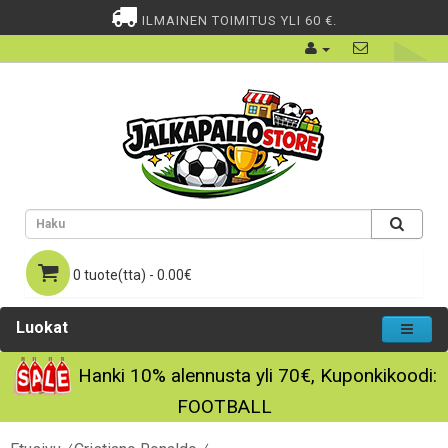
ILMAINEN TOIMITUS YLI 60 €.
0 tuote(tta) - 0.00€
Luokat
Hanki
10%
alennusta yli
70€
, Kuponkikoodi:
FOOTBALL