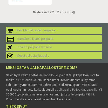
Näytetään 1 - 21 (21) (1 sivu(a))
Real Madrid lasten pelipaita
Barcelona lasten pelipaita
Ronaldo pelipaita lapselle
Messi pelipaita lapselle
MIKSI OSTAA JALKAPALLOSTORE.COM?
Jalkapallo Pelipaidat
Se on hyvä valinta ostaa
tai jalkapallokalusteita
meiltä. Yli 6 vuoden kokemuksella urheiluteollisuudesta siirtyimme
vähittäismyymälöistämme sähköiseen verkkokauppaan. Voit nauttia
Jalkapallo Pelipaidat Lapsille
edullisesta hinnasta korkealaatuisilla
. Yli
300000 tyytyväistä asiakasta on ostanut jalkapallo pelipaita täältä.
Pidämme yllä erinomaiset palvelutasot koko ajan.
TIETOSIVUT