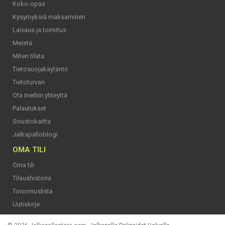
Koko-opas
Kysymyksiä maksaminen
Laivaus ja toimitus
Meistä
Miten tilata
Tietosuojakäytäntö
Tietoturvan
Ota meihin yhteyttä
Palautukset
Sivustokartta
Jalkapalloblogi
OMA TILI
Oma tili
Tilaushistoria
Toivomuslista
Uutiskirje