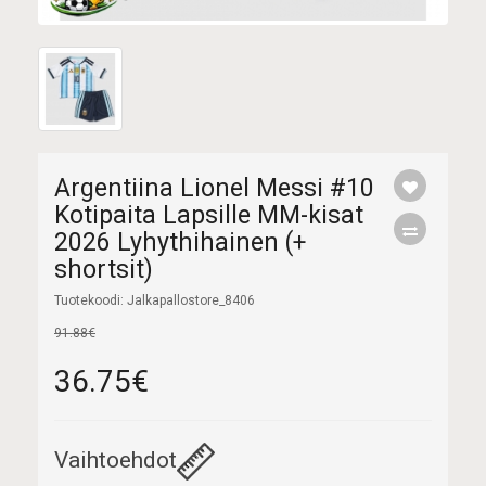
Argentiina Lionel Messi #10
Kotipaita Lapsille MM-kisat
2026 Lyhythihainen (+
shortsit)
Tuotekoodi: Jalkapallostore_8406
91.88€
36.75€
Vaihtoehdot