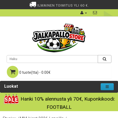
ILMAINEN TOIMITUS YLI 60 €.
0 tuote(tta) - 0.00€
Luokat
Hanki
10%
alennusta yli
70€
, Kuponkikoodi:
FOOTBALL