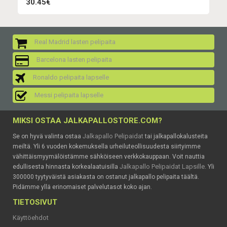
30.45€
Real Madrid lasten pelipaita
Barcelona lasten pelipaita
Ronaldo pelipaita lapselle
Messi pelipaita lapselle
MIKSI OSTAA JALKAPALLOSTORE.COM?
Jalkapallo Pelipaidat
Se on hyvä valinta ostaa
tai jalkapallokalusteita
meiltä. Yli 6 vuoden kokemuksella urheiluteollisuudesta siirtyimme
vähittäismyymälöistämme sähköiseen verkkokauppaan. Voit nauttia
Jalkapallo Pelipaidat Lapsille
edullisesta hinnasta korkealaatuisilla
. Yli
300000 tyytyväistä asiakasta on ostanut jalkapallo pelipaita täältä.
Pidämme yllä erinomaiset palvelutasot koko ajan.
TIETOSIVUT
Käyttöehdot