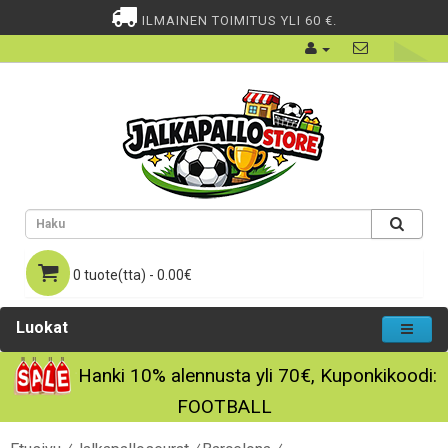
ILMAINEN TOIMITUS YLI 60 €.
0 tuote(tta) - 0.00€
Luokat
Hanki
10%
alennusta yli
70€
, Kuponkikoodi:
FOOTBALL