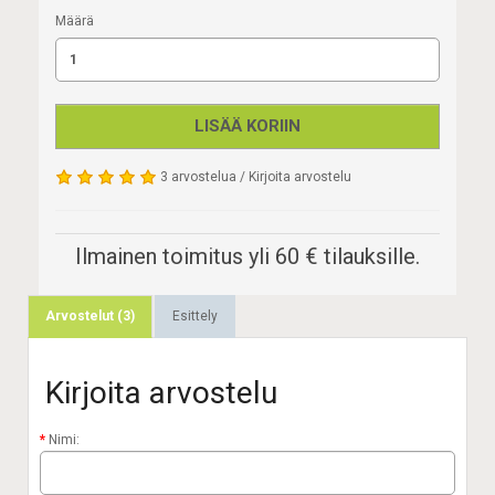
Määrä
LISÄÄ KORIIN
3 arvostelua
/
Kirjoita arvostelu
Ilmainen toimitus yli 60 € tilauksille.
Arvostelut (3)
Esittely
Kirjoita arvostelu
Nimi: