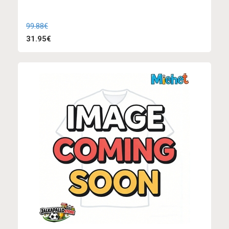
99.88€
31.95€