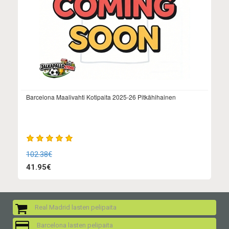
Barcelona Maalivahti Kotipaita 2025-26 Pitkähihainen
102.38€
41.95€
Real Madrid lasten pelipaita
Barcelona lasten pelipaita