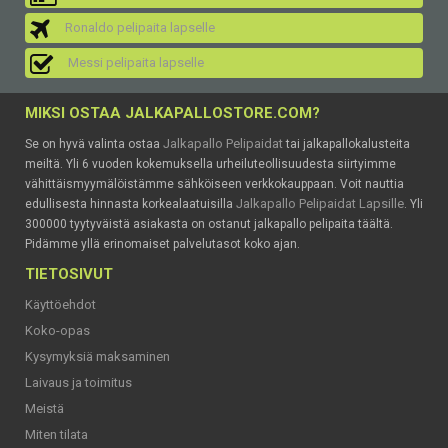
Ronaldo pelipaita lapselle
Messi pelipaita lapselle
MIKSI OSTAA JALKAPALLOSTORE.COM?
Jalkapallo Pelipaidat
Se on hyvä valinta ostaa
tai jalkapallokalusteita
meiltä. Yli 6 vuoden kokemuksella urheiluteollisuudesta siirtyimme
vähittäismyymälöistämme sähköiseen verkkokauppaan. Voit nauttia
Jalkapallo Pelipaidat Lapsille
edullisesta hinnasta korkealaatuisilla
. Yli
300000 tyytyväistä asiakasta on ostanut jalkapallo pelipaita täältä.
Pidämme yllä erinomaiset palvelutasot koko ajan.
TIETOSIVUT
Käyttöehdot
Koko-opas
Kysymyksiä maksaminen
Laivaus ja toimitus
Meistä
Miten tilata