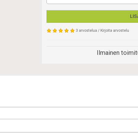
LIS
3 arvostelua
/
Kirjoita arvostelu
Ilmainen toimitu