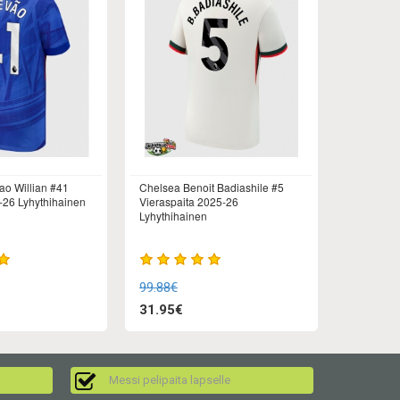
ao Willian #41
Chelsea Benoit Badiashile #5
-26 Lyhythihainen
Vieraspaita 2025-26
Lyhythihainen
99.88€
31.95€
Messi pelipaita lapselle