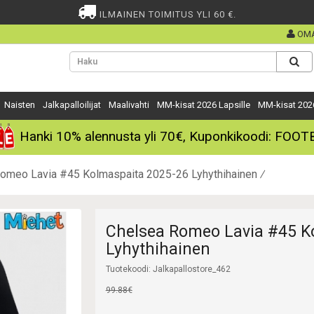
ILMAINEN TOIMITUS YLI 60 €.
OMA
Naisten
Jalkapalloilijat
Maalivahti
MM-kisat 2026 Lapsille
MM-kisat 202
Hanki
10%
alennusta yli
70€
, Kuponkikoodi:
FOOT
omeo Lavia #45 Kolmaspaita 2025-26 Lyhythihainen
Chelsea Romeo Lavia #45 K
Lyhythihainen
Tuotekoodi: Jalkapallostore_462
99.88€