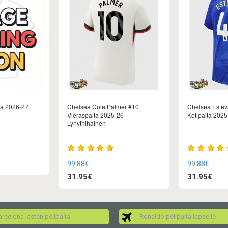
ta 2026-27
Chelsea Cole Palmer #10
Chelsea Estev
Vieraspaita 2025-26
Kotipaita 2025
Lyhythihainen
99.88€
99.88€
31.95€
31.95€
rcelona lasten pelipaita
Ronaldo pelipaita lapselle