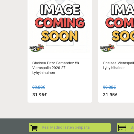
Chelsea Enzo Fernandez #8
Chelsea Vieraspai
Vieraspaita 2026-27
Lyhythihainen
Lyhythihainen
99.88€
99.88€
31.95€
31.95€
Real Madrid lasten pelipaita
Ba