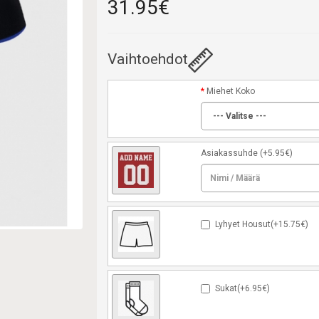
31.95€
Vaihtoehdot
Miehet Koko
Asiakassuhde
(+5.95€)
Lyhyet Housut(+15.75€)
Sukat(+6.95€)