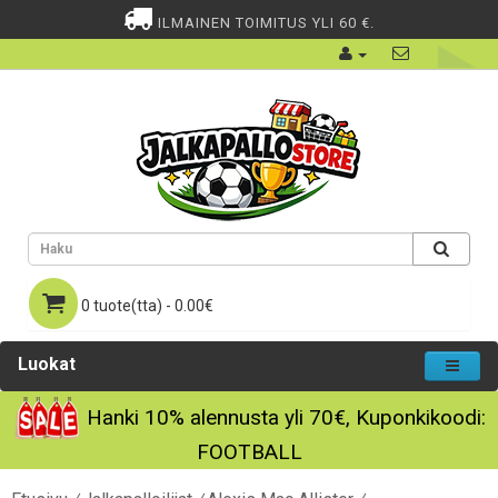
ILMAINEN TOIMITUS YLI 60 €.
0 tuote(tta) - 0.00€
Luokat
Hanki
10%
alennusta yli
70€
, Kuponkikoodi:
FOOTBALL