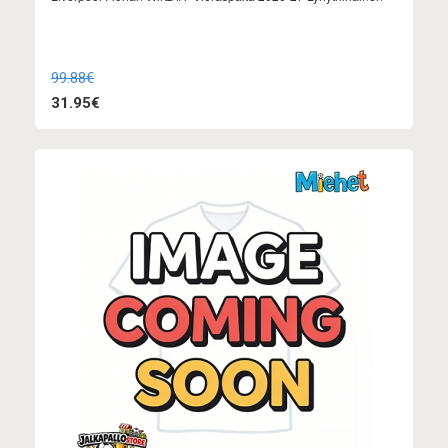
99.88€
31.95€