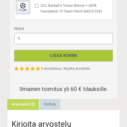
UCL Starball 6 Times Winner + UEFA
Foundation 10 Years Patch Set(+5.55€)
Määrä
LISÄÄ KORIIN
3 arvostelua
/
Kirjoita arvostelu
Ilmainen toimitus yli 60 € tilauksille.
Arvostelut (3)
Esittely
Kirjoita arvostelu