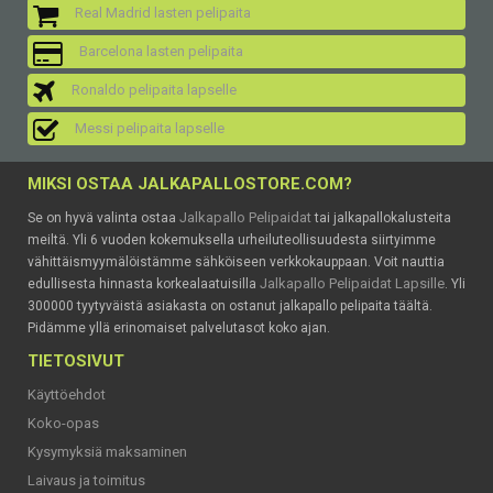
Real Madrid lasten pelipaita
Barcelona lasten pelipaita
Ronaldo pelipaita lapselle
Messi pelipaita lapselle
MIKSI OSTAA JALKAPALLOSTORE.COM?
Jalkapallo Pelipaidat
Se on hyvä valinta ostaa
tai jalkapallokalusteita
meiltä. Yli 6 vuoden kokemuksella urheiluteollisuudesta siirtyimme
vähittäismyymälöistämme sähköiseen verkkokauppaan. Voit nauttia
Jalkapallo Pelipaidat Lapsille
edullisesta hinnasta korkealaatuisilla
. Yli
300000 tyytyväistä asiakasta on ostanut jalkapallo pelipaita täältä.
Pidämme yllä erinomaiset palvelutasot koko ajan.
TIETOSIVUT
Käyttöehdot
Koko-opas
Kysymyksiä maksaminen
Laivaus ja toimitus