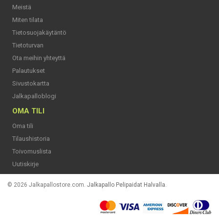
Meistä
Miten tilata
Tietosuojakäytäntö
Tietoturvan
Ota meihin yhteyttä
Palautukset
Sivustokartta
Jalkapalloblogi
OMA TILI
Oma tili
Tilaushistoria
Toivomuslista
Uutiskirje
© 2026 Jalkapallostore.com.
Jalkapallo Pelipaidat Halvalla
.