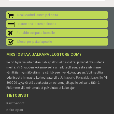
Real Madrid lasten pelipaita
Barcelona lasten pelipaita
Ronaldo pelipaita lapselle
Messi pelipaita lapselle
MIKSI OSTAA JALKAPALLOSTORE.COM?
Jalkapallo Pelipaidat
Se on hyvä valinta ostaa
tai jalkapallokalusteita
meiltä. Yli 6 vuoden kokemuksella urheiluteollisuudesta siirtyimme
vähittäismyymälöistämme sähköiseen verkkokauppaan. Voit nauttia
Jalkapallo Pelipaidat Lapsille
edullisesta hinnasta korkealaatuisilla
. Yli
300000 tyytyväistä asiakasta on ostanut jalkapallo pelipaita täältä.
Pidämme yllä erinomaiset palvelutasot koko ajan.
TIETOSIVUT
Käyttöehdot
Koko-opas