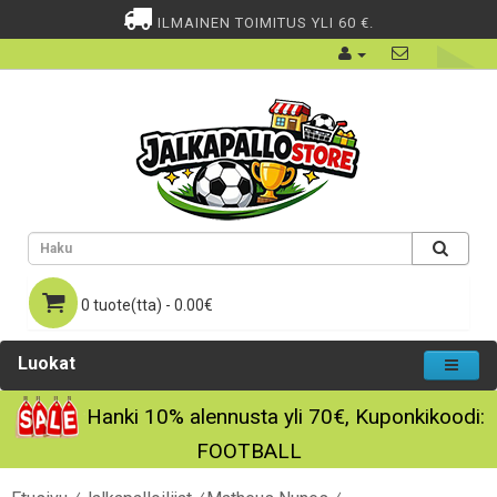
ILMAINEN TOIMITUS YLI 60 €.
0 tuote(tta) - 0.00€
Luokat
Hanki
10%
alennusta yli
70€
, Kuponkikoodi:
FOOTBALL