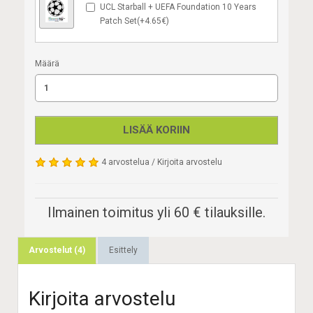
UCL Starball + UEFA Foundation 10 Years
Patch Set(+4.65€)
Määrä
LISÄÄ KORIIN
4 arvostelua
/
Kirjoita arvostelu
Ilmainen toimitus yli 60 € tilauksille.
Arvostelut (4)
Esittely
Kirjoita arvostelu