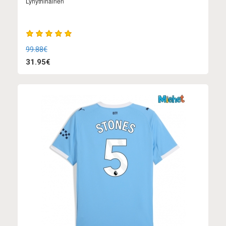
Lyhythihainen
99.88€
31.95€