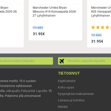
 Bryan
Manchester United Bryan
Manchester Un
aita 2025-26
Mbeumo #19 Kolmaspaita 2026-
#35 Vieraspai
27 Lyhythihainen
Lyhythihainen
99.88€
31.95€
99.88€
31.95€
rcelona lasten pelipaita
Ronaldo pelipaita lapselle
TIETOSIVUT
Käyttöehdot
usteita meiltä. Yli 6 vuoden
mälöistämme sähköiseen
Koko-opas
Jalkapallo Pelipaidat Lapsille
illa
. Yli
Kysymyksiä maksaminen
ältä. Pidämme yllä erinomaiset
Laivaus ja toimitus
Meistä