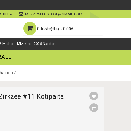
 TILI
JALKAPALLOSTORE@GMAIL.COM
0 tuote(tta) - 0.00€
6 Miehet
MM-kisat 2026 Naisten
BALL
hainen
irkzee #11 Kotipaita