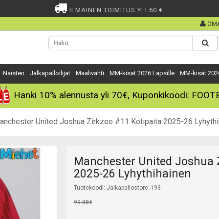
ILMAINEN TOIMITUS YLI 60 €.
OMA
Naisten
Jalkapalloilijat
Maalivahti
MM-kisat 2026 Lapsille
MM-kisat 202
Hanki
10%
alennusta yli
70€
, Kuponkikoodi:
FOOT
anchester United Joshua Zirkzee #11 Kotipaita 2025-26 Lyhythi
Manchester United Joshua Z
2025-26 Lyhythihainen
Tuotekoodi: Jalkapallostore_193
99.88€