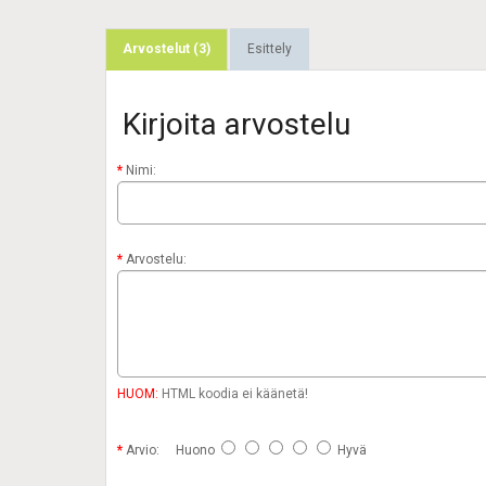
Arvostelut (3)
Esittely
Kirjoita arvostelu
Nimi:
Arvostelu:
HUOM:
HTML koodia ei käänetä!
Arvio:
Huono
Hyvä