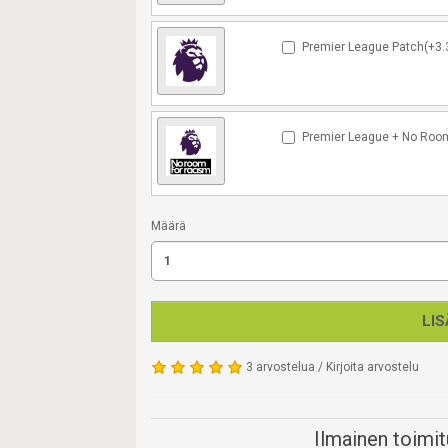
Premier League Patch(+3.
Premier League + No Room
Määrä
LIS
3 arvostelua
/
Kirjoita arvostelu
Ilmainen toimitu