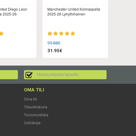
ited Diego Leon
Manchester United Kolmaspaita
ta 2025-26
2025-26 Lyhythihainen
99.88€
31.95€
Messi pelipaita lapselle
OMA TILI
Oma tili
Tilaushistoria
Toivomuslista
Uutiskirje