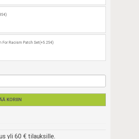
35€)
 For Racism Patch Set(+5.25€)
ÄÄ KORIIN
s yli 60 € tilauksille.