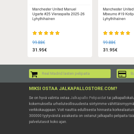
Manchester United Manuel
Manchester United
Ugarte #25 Vieraspaita 2025-26
Mbeumo #19 Kotip
Lyhythihainen
Lyhythihainen
99.88€
99.88€
31.95€
31.95€
Real Madrid lasten pelipaita
Ba
MIKSI OSTAA JALKAPALLOSTORE.COM?
Jalkapallo Pelipaidat
Se on hyvä valinta ostaa
tai jalkapallokal
kokemuksella urheiluteollisuudesta siirtyimme vähittäismyy
verkkokauppaan. Voit nauttia edullisesta hinnasta korkealaatuis
300000 tyytyväistä asiakasta on ostanut jalkapallo pelipaita tä
palvelutasot koko ajan.