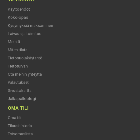
Käyttöehdot
Koko-opas
Kysymyksiä maksaminen
Laivaus ja toimitus
Meistä
Miten tilata
Tietosuojakäytäntö
Tietoturvan
Ota meihin yhteyttä
Palautukset
Sivustokartta
Jalkapalloblogi
OMA TILI
Oma tili
Tilaushistoria
Toivomuslista