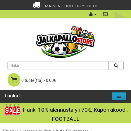
ILMAINEN TOIMITUS YLI 60 €.
0 tuote(tta) - 0.00€
Luokat
Hanki
10%
alennusta yli
70€
, Kuponkikoodi:
FOOTBALL