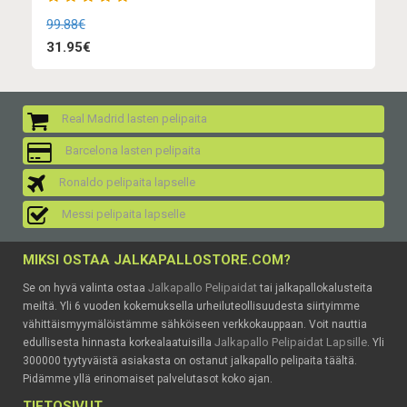
99.88€
31.95€
Real Madrid lasten pelipaita
Barcelona lasten pelipaita
Ronaldo pelipaita lapselle
Messi pelipaita lapselle
MIKSI OSTAA JALKAPALLOSTORE.COM?
Jalkapallo Pelipaidat
Se on hyvä valinta ostaa
tai jalkapallokalusteita
meiltä. Yli 6 vuoden kokemuksella urheiluteollisuudesta siirtyimme
vähittäismyymälöistämme sähköiseen verkkokauppaan. Voit nauttia
Jalkapallo Pelipaidat Lapsille
edullisesta hinnasta korkealaatuisilla
. Yli
300000 tyytyväistä asiakasta on ostanut jalkapallo pelipaita täältä.
Pidämme yllä erinomaiset palvelutasot koko ajan.
TIETOSIVUT