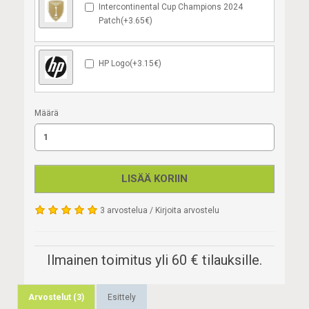
Intercontinental Cup Champions 2024
Patch(+3.65€)
HP Logo(+3.15€)
Määrä
LISÄÄ KORIIN
3 arvostelua
/
Kirjoita arvostelu
Ilmainen toimitus yli 60 € tilauksille.
Arvostelut (3)
Esittely