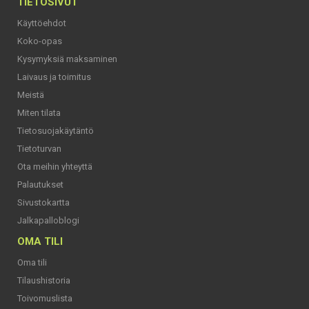
TIETOSIVUT
Käyttöehdot
Koko-opas
Kysymyksiä maksaminen
Laivaus ja toimitus
Meistä
Miten tilata
Tietosuojakäytäntö
Tietoturvan
Ota meihin yhteyttä
Palautukset
Sivustokartta
Jalkapalloblogi
OMA TILI
Oma tili
Tilaushistoria
Toivomuslista