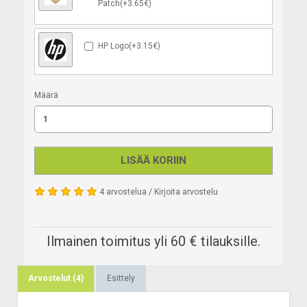
Patch(+3.65€)
HP Logo(+3.15€)
Määrä
LISÄÄ KORIIN
4 arvostelua
/
Kirjoita arvostelu
Ilmainen toimitus yli 60 € tilauksille.
Arvostelut (4)
Esittely