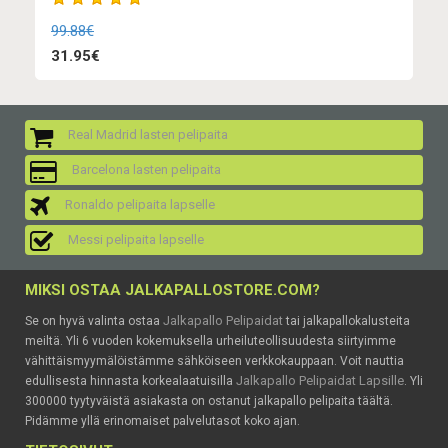
99.88€
31.95€
Real Madrid lasten pelipaita
Barcelona lasten pelipaita
Ronaldo pelipaita lapselle
Messi pelipaita lapselle
MIKSI OSTAA JALKAPALLOSTORE.COM?
Jalkapallo Pelipaidat
Se on hyvä valinta ostaa
tai jalkapallokalusteita
meiltä. Yli 6 vuoden kokemuksella urheiluteollisuudesta siirtyimme
vähittäismyymälöistämme sähköiseen verkkokauppaan. Voit nauttia
Jalkapallo Pelipaidat Lapsille
edullisesta hinnasta korkealaatuisilla
. Yli
300000 tyytyväistä asiakasta on ostanut jalkapallo pelipaita täältä.
Pidämme yllä erinomaiset palvelutasot koko ajan.