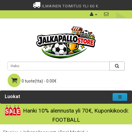
ILMAINEN TOIMITUS YLI 60 €.
0 tuote(tta) - 0.00€
Luokat
Hanki
10%
alennusta yli
70€
, Kuponkikoodi:
FOOTBALL