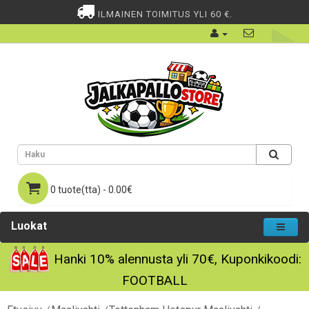
ILMAINEN TOIMITUS YLI 60 €.
0 tuote(tta) - 0.00€
Luokat
Hanki
10%
alennusta yli
70€
, Kuponkikoodi:
FOOTBALL