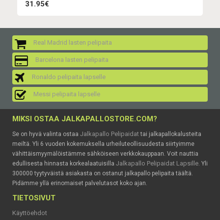
31.95€
Real Madrid lasten pelipaita
Barcelona lasten pelipaita
Ronaldo pelipaita lapselle
Messi pelipaita lapselle
MIKSI OSTAA JALKAPALLOSTORE.COM?
Jalkapallo Pelipaidat
Se on hyvä valinta ostaa
tai jalkapallokalusteita
meiltä. Yli 6 vuoden kokemuksella urheiluteollisuudesta siirtyimme
vähittäismyymälöistämme sähköiseen verkkokauppaan. Voit nauttia
Jalkapallo Pelipaidat Lapsille
edullisesta hinnasta korkealaatuisilla
. Yli
300000 tyytyväistä asiakasta on ostanut jalkapallo pelipaita täältä.
Pidämme yllä erinomaiset palvelutasot koko ajan.
TIETOSIVUT
Käyttöehdot