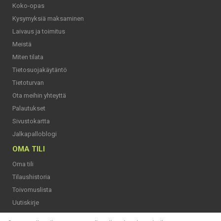
Koko-opas
Kysymyksiä maksaminen
Laivaus ja toimitus
Meistä
Miten tilata
Tietosuojakäytäntö
Tietoturvan
Ota meihin yhteyttä
Palautukset
Sivustokartta
Jalkapalloblogi
OMA TILI
Oma tili
Tilaushistoria
Toivomuslista
Uutiskirje