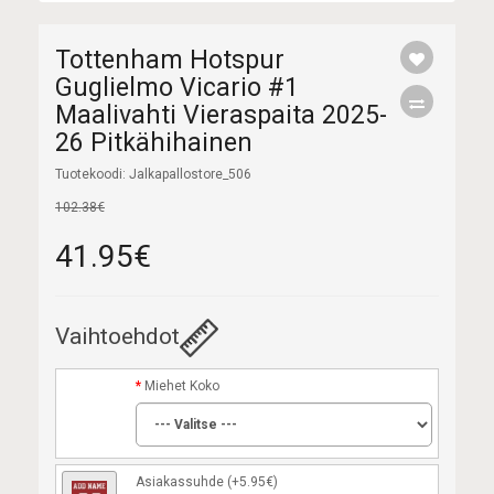
Tottenham Hotspur
Guglielmo Vicario #1
Maalivahti Vieraspaita 2025-
26 Pitkähihainen
Tuotekoodi: Jalkapallostore_506
102.38€
41.95€
Vaihtoehdot
Miehet Koko
Asiakassuhde
(+5.95€)