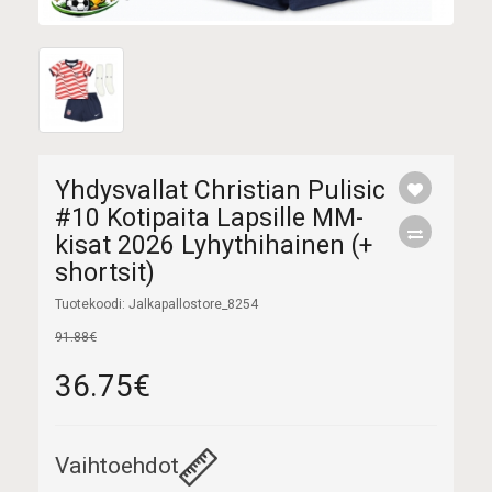
Yhdysvallat Christian Pulisic
#10 Kotipaita Lapsille MM-
kisat 2026 Lyhythihainen (+
shortsit)
Tuotekoodi: Jalkapallostore_8254
91.88€
36.75€
Vaihtoehdot