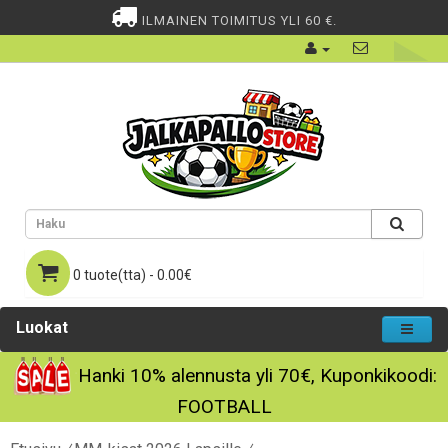
ILMAINEN TOIMITUS YLI 60 €.
0 tuote(tta) - 0.00€
Luokat
Hanki
10%
alennusta yli
70€
, Kuponkikoodi:
FOOTBALL