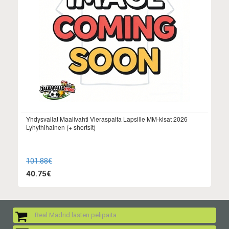
Yhdysvallat Maalivahti Vieraspaita Lapsille MM-kisat 2026
Lyhythihainen (+ shortsit)
101.88€
40.75€
Real Madrid lasten pelipaita