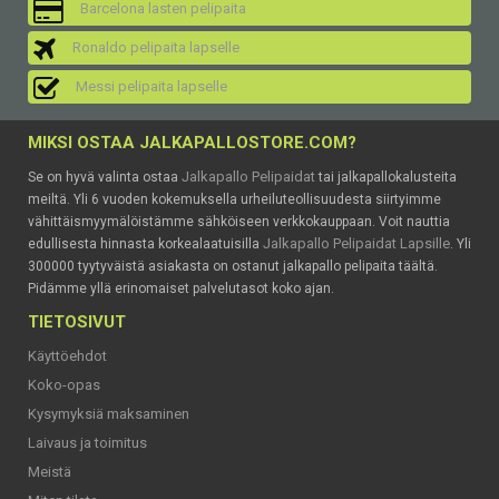
Barcelona lasten pelipaita
Ronaldo pelipaita lapselle
Messi pelipaita lapselle
MIKSI OSTAA JALKAPALLOSTORE.COM?
Jalkapallo Pelipaidat
Se on hyvä valinta ostaa
tai jalkapallokalusteita
meiltä. Yli 6 vuoden kokemuksella urheiluteollisuudesta siirtyimme
vähittäismyymälöistämme sähköiseen verkkokauppaan. Voit nauttia
Jalkapallo Pelipaidat Lapsille
edullisesta hinnasta korkealaatuisilla
. Yli
300000 tyytyväistä asiakasta on ostanut jalkapallo pelipaita täältä.
Pidämme yllä erinomaiset palvelutasot koko ajan.
TIETOSIVUT
Käyttöehdot
Koko-opas
Kysymyksiä maksaminen
Laivaus ja toimitus
Meistä